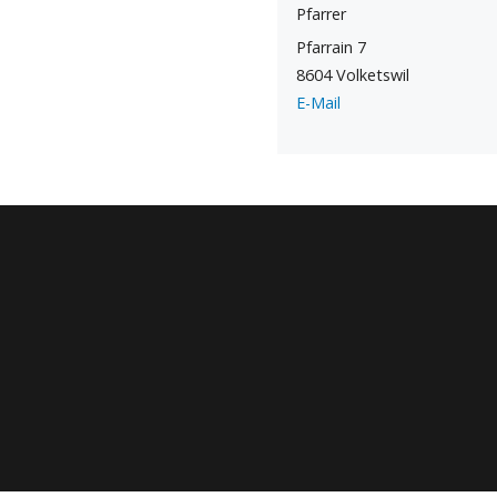
Pfarrer
Pfarrain 7
8604 Volketswil
E-Mail