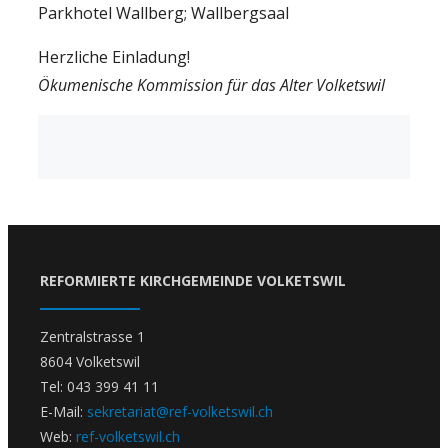
Parkhotel Wallberg; Wallbergsaal
Herzliche Einladung!
Ökumenische Kommission für das Alter Volketswil
REFORMIERTE KIRCHGEMEINDE VOLKETSWIL
Zentralstrasse 1
8604 Volketswil
Tel: 043 399 41 11
E-Mail:
sekretariat@ref-volketswil.ch
Web:
ref-volketswil.ch