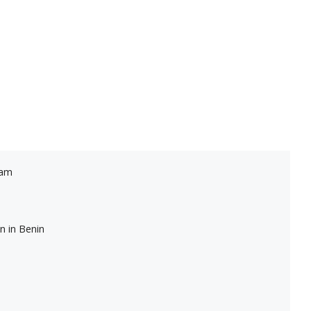
ram
n in Benin